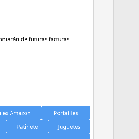
e
contarán de futuras facturas.
iles Amazon
Portátiles
Patinete
Juguetes