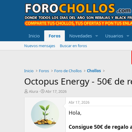
Inicio
Foros
Novedades
Usuarios
Nuevos mensajes
Buscar en foros
Inicio
Foros
Foro de Chollos
Chollos
Octopus Energy - 50€ de r
A
F
Alura
Abr 17, 2026
u
e
t
c
Abr 17, 2026
o
h
Hola,
r
a
d
e
Consigue 50€ de regalo 
i