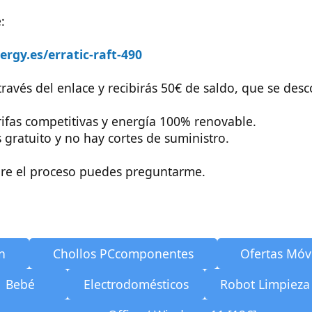
:
rgy.es/erratic-raft-490
 través del enlace y recibirás 50€ de saldo, que se des
ifas competitivas y energía 100% renovable.
gratuito y no hay cortes de suministro.
bre el proceso puedes preguntarme.
n
Chollos PCcomponentes
Ofertas Móv
Bebé
Electrodomésticos
Robot Limpieza