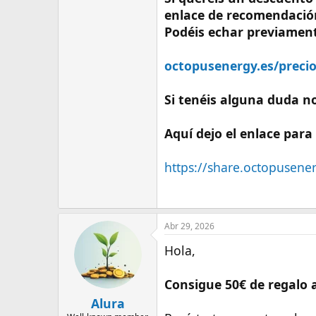
enlace de recomendació
Podéis echar previamente
octopusenergy.es/preci
Si tenéis alguna duda n
Aquí dejo el enlace para
https://share.octopusene
Abr 29, 2026
Hola,
Consigue 50€ de regalo 
Alura