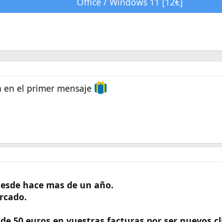
Office / Windows 11 [12€]
a en el primer mensaje
desde hace mas de un año.
ercado.
de 50 euros en vuestras facturas por ser nuevos cl