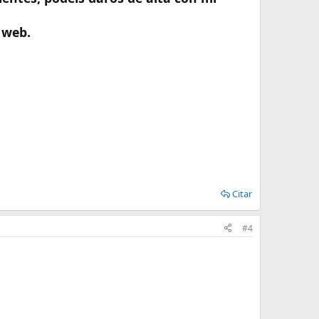
 web.
Citar
#4