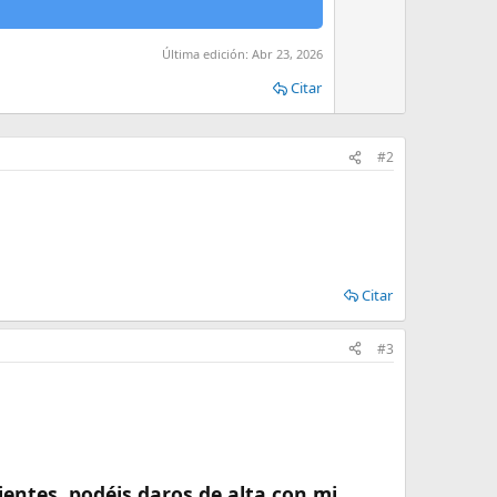
Última edición:
Abr 23, 2026
Citar
#2
Citar
#3
ientes, podéis daros de alta con mi