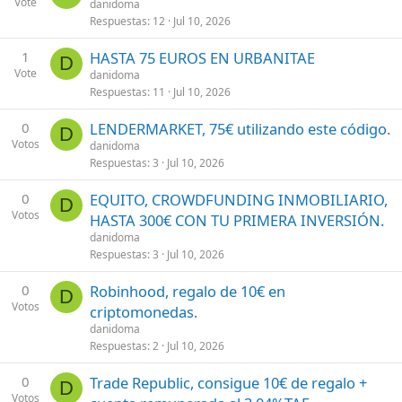
Vote
danidoma
Respuestas
12
Jul 10, 2026
1
HASTA 75 EUROS EN URBANITAE
D
Vote
danidoma
Respuestas
11
Jul 10, 2026
0
LENDERMARKET, 75€ utilizando este código.
D
Votos
danidoma
Respuestas
3
Jul 10, 2026
0
EQUITO, CROWDFUNDING INMOBILIARIO,
D
Votos
HASTA 300€ CON TU PRIMERA INVERSIÓN.
danidoma
Respuestas
3
Jul 10, 2026
0
Robinhood, regalo de 10€ en
D
Votos
criptomonedas.
danidoma
Respuestas
2
Jul 10, 2026
0
Trade Republic, consigue 10€ de regalo +
D
Votos