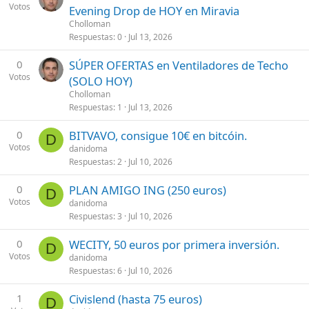
Votos
Evening Drop de HOY en Miravia
Cholloman
Respuestas
0
Jul 13, 2026
0
SÚPER OFERTAS en Ventiladores de Techo
Votos
(SOLO HOY)
Cholloman
Respuestas
1
Jul 13, 2026
0
BITVAVO, consigue 10€ en bitcóin.
D
Votos
danidoma
Respuestas
2
Jul 10, 2026
0
PLAN AMIGO ING (250 euros)
D
Votos
danidoma
Respuestas
3
Jul 10, 2026
0
WECITY, 50 euros por primera inversión.
D
Votos
danidoma
Respuestas
6
Jul 10, 2026
1
Civislend (hasta 75 euros)
D