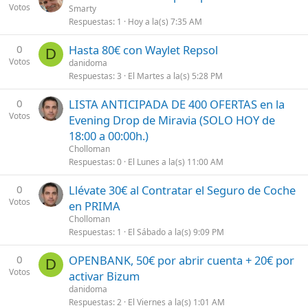
Votos
Smarty
Respuestas
1
Hoy a la(s) 7:35 AM
0
Hasta 80€ con Waylet Repsol
D
Votos
danidoma
Respuestas
3
El Martes a la(s) 5:28 PM
0
LISTA ANTICIPADA DE 400 OFERTAS en la
Votos
Evening Drop de Miravia (SOLO HOY de
18:00 a 00:00h.)
Cholloman
Respuestas
0
El Lunes a la(s) 11:00 AM
0
Llévate 30€ al Contratar el Seguro de Coche
Votos
en PRIMA
Cholloman
Respuestas
1
El Sábado a la(s) 9:09 PM
0
OPENBANK, 50€ por abrir cuenta + 20€ por
D
Votos
activar Bizum
danidoma
Respuestas
2
El Viernes a la(s) 1:01 AM