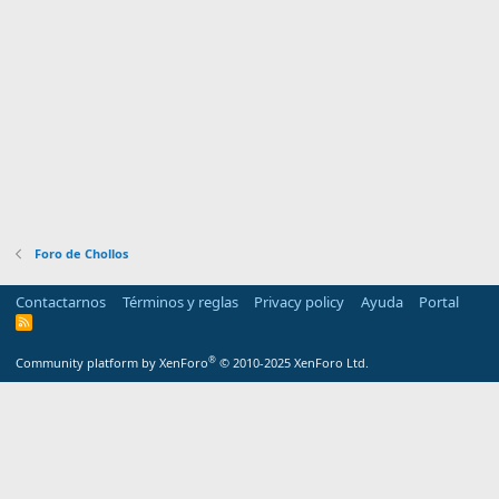
Foro de Chollos
Contactarnos
Términos y reglas
Privacy policy
Ayuda
Portal
R
S
S
®
Community platform by XenForo
© 2010-2025 XenForo Ltd.