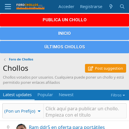
Acceder
Registrarse
PUBLICA UN CHOLLO
INICIO
ÚLTIMOS CHOLLOS
Foro de Chollos
Chollos
Post suggestion
Chollos votados por usuarios. Cualquiera puede poner un chollo y está
permitido poner enlaces afiliados
Latest updates
Popular
Newest
Filtros
(Pon un Prefijo)
0
Ram ddr5 en oferta para portátiles