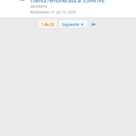
cuenta remunerada al 3,04%TAE.
danidoma
Respuestas
4
Jul 10, 2026
Último
1 de 22
Siguiente