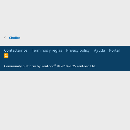
Chollos
Contactarnos
Términos y reglas
Privacy policy
Ayuda
Portal
R
S
S
®
Community platform by XenForo
© 2010-2025 XenForo Ltd.