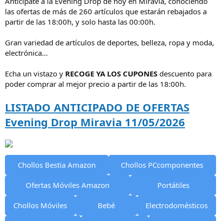
Anticípate a la Evening Drop de hoy en Miravia, conociendo
i
las ofertas de más de 260 artículos que estarán rebajados a
c
partir de las 18:00h, y solo hasta las 00:00h.
i
o
Gran variedad de artículos de deportes, belleza, ropa y moda,
electrónica...
Echa un vistazo y
RECOGE YA LOS CUPONES
descuento para
poder comprar al mejor precio a partir de las 18:00h.
LISTADO ANTICIPADO DE OFERTAS
Evening Drop Miravia 11/05/2026
Chollos Bestia Amazon
Chollos PCcomponentes
Ofertas Móviles Amazon
Portátiles
Chollos Móviles
Bebé
Electrodomésticos