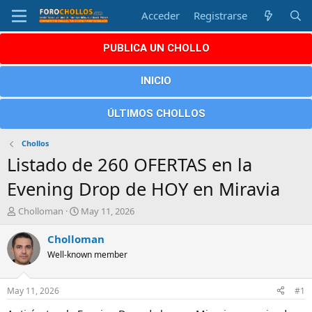
Acceder
Registrarse
PUBLICA UN CHOLLO
INICIO
ÚLTIMOS CHOLLOS
Chollos
Listado de 260 OFERTAS en la
Evening Drop de HOY en Miravia
A
F
Cholloman
May 11, 2026
u
e
t
c
Cholloman
o
h
Well-known member
r
a
d
e
May 11, 2026
#1
i
n