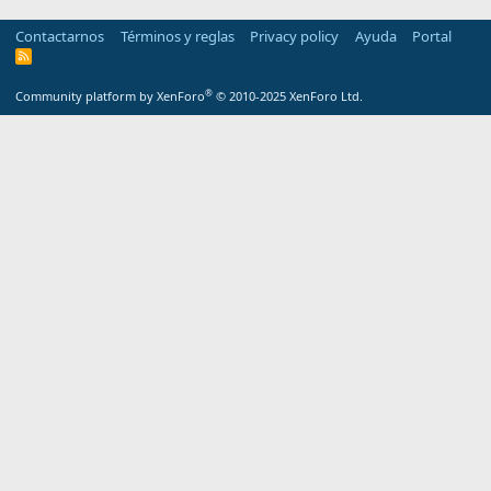
Contactarnos
Términos y reglas
Privacy policy
Ayuda
Portal
R
S
S
®
Community platform by XenForo
© 2010-2025 XenForo Ltd.