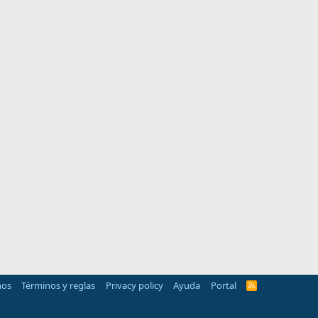
nos
Términos y reglas
Privacy policy
Ayuda
Portal
R
S
S