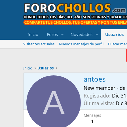
Inicio
Foros
Novedades
Usuarios
Visitantes actuales
Nuevos mensajes de perfil
Buscar mens
Inicio
Usuarios
antoes
A
New member
·
de
Registrado
Dic 31
Última visita
Dic 
Mensajes
1