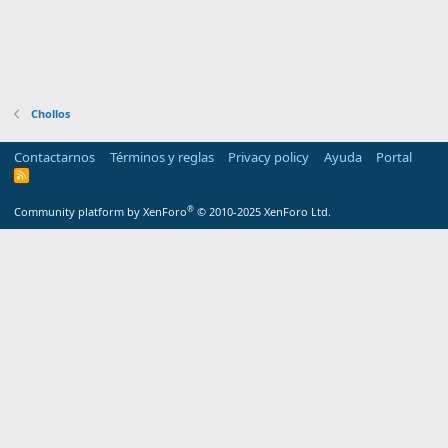
Chollos
Contactarnos
Términos y reglas
Privacy policy
Ayuda
Portal
R
S
S
®
Community platform by XenForo
© 2010-2025 XenForo Ltd.