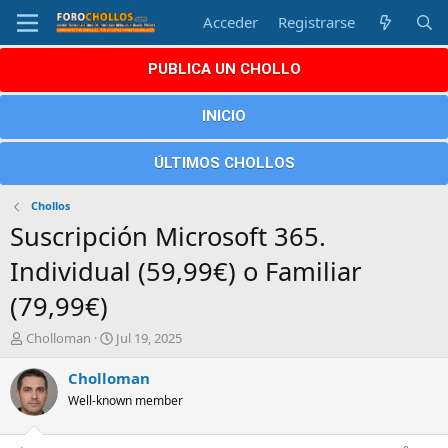
Acceder
Registrarse
PUBLICA UN CHOLLO
INICIO
ÚLTIMOS CHOLLOS
Chollos
Suscripción Microsoft 365.
Individual (59,99€) o Familiar
(79,99€)
A
F
Cholloman
Jul 19, 2025
u
e
t
c
Cholloman
o
h
Well-known member
r
a
d
e