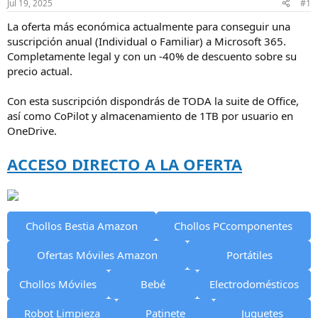
Jul 19, 2025
#1
i
n
La oferta más económica actualmente para conseguir una
i
suscripción anual (Individual o Familiar) a Microsoft 365.
c
Completamente legal y con un -40% de descuento sobre su
i
precio actual.
o
Con esta suscripción dispondrás de TODA la suite de Office,
así como CoPilot y almacenamiento de 1TB por usuario en
OneDrive.
ACCESO DIRECTO A LA OFERTA
Chollos Bestia Amazon
Chollos PCcomponentes
Ofertas Móviles Amazon
Portátiles
Chollos Móviles
Bebé
Electrodomésticos
Robot Limpieza
Patinete
Juguetes