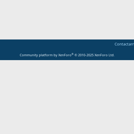
Contactar
®
Community platform by XenForo
© 2010-2025 XenForo Ltd.