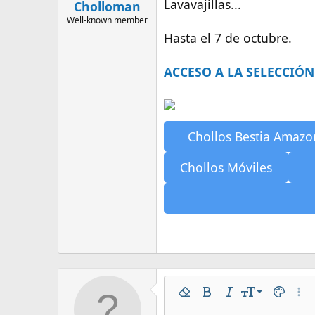
Lavavajillas...
n
Cholloman
i
Well-known member
c
Hasta el 7 de octubre.
i
o
ACCESO A LA SELECCIÓN
Chollos Bestia Amazo
Chollos Móviles
9
Quitar formato
Negrita
Itálica
Tamaño
Color
Más O