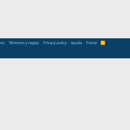
nos
Términos y reglas
Privacy policy
Ayuda
Portal
R
S
S