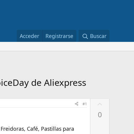
Acceder
Registrarse
Buscar
iceDay de Aliexpress
U
#1
p
0
v
o
Freidoras, Café, Pastillas para
t