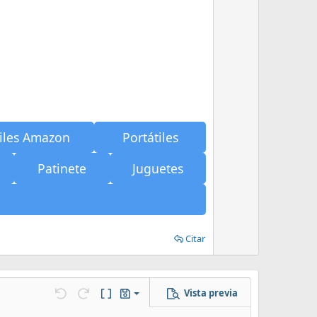
e
iles Amazon
Portátiles
Patinete
Juguetes
Citar
Vista previa
Guardar borrador
Deshacer
Rehacer
Cambiar editor
Borradores