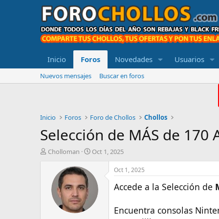
Inicio
Foros
Novedades
Usuarios
Nuevos mensajes
Buscar en foros
Inicio
Foros
Foro de Chollos
Chollos
Selección de MÁS de 170 
A
F
Cholloman
Oct 1, 2025
u
e
t
c
Oct 1, 2025
o
h
Accede a la Selección de
r
a
d
e
Encuentra consolas Nintend
i