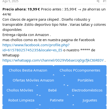
Ago 5, 2025
#1
i
n
Precio ahora: 19,99 €
Precio antes : 35,99 € → ¡te ahorras un
i
44 %!
c
Con clavos de agarre para césped . Diseño robusto y
i
transpirable .Estilo deportivo tipo Nike . Varias tallas y colores
o
disponibles
Entrega rápida con Amazon .
mas chollos como es te en nuestra pagina de Facebook
https://www.facebook.com/profile.php?
id=61578025745235&locale=es_ES
o nuestro ***** de
Whatsapp
https://whatsapp.com/channel/0029Vb6axUq0gcfJkCt6RE0Y
.
Chollos Bestia Amazon
Chollos PCcomponentes
Ofertas Móviles Amazon
Portátiles
Chollos Móviles
Bebé
Electrodomésticos
Robot Limpieza
Patinete
Juguetes