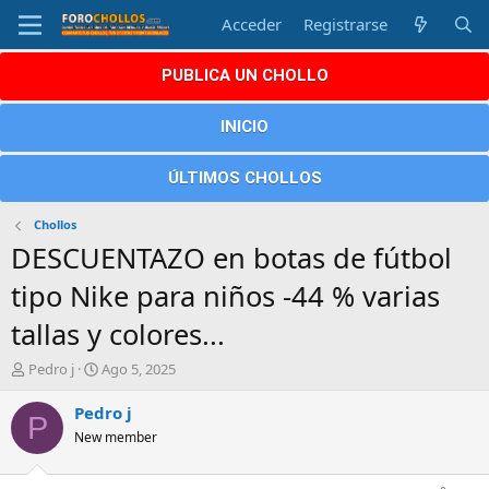
Acceder
Registrarse
PUBLICA UN CHOLLO
INICIO
ÚLTIMOS CHOLLOS
Chollos
DESCUENTAZO en botas de fútbol
tipo Nike para niños -44 % varias
tallas y colores...
A
F
Pedro j
Ago 5, 2025
u
e
t
c
Pedro j
P
o
h
New member
r
a
d
e