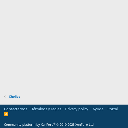
Chollos
Contactarnos
Términos y reglas
Privacy policy
Ayuda
Portal
R
S
S
®
Community platform by XenForo
© 2010-2025 XenForo Ltd.