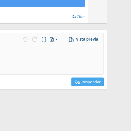
Citar
Vista previa
Guardar borrador
Deshacer
Rehacer
Cambiar editor
Borradores
Eliminar borrador
Responder