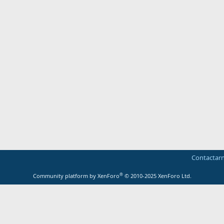
Contactar
®
Community platform by XenForo
© 2010-2025 XenForo Ltd.