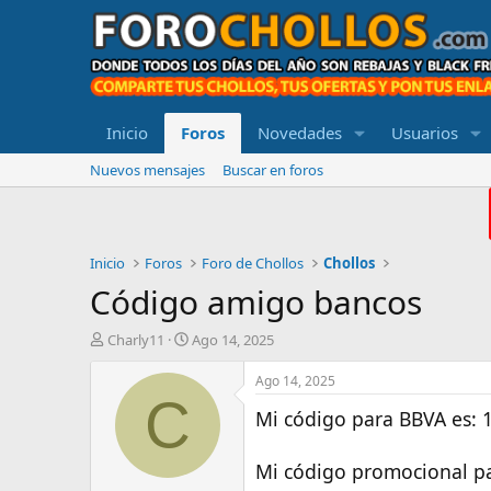
Inicio
Foros
Novedades
Usuarios
Nuevos mensajes
Buscar en foros
Inicio
Foros
Foro de Chollos
Chollos
Código amigo bancos
A
F
Charly11
Ago 14, 2025
u
e
t
c
Ago 14, 2025
o
h
C
Mi código para BBVA es:
r
a
d
e
Mi código promocional p
i