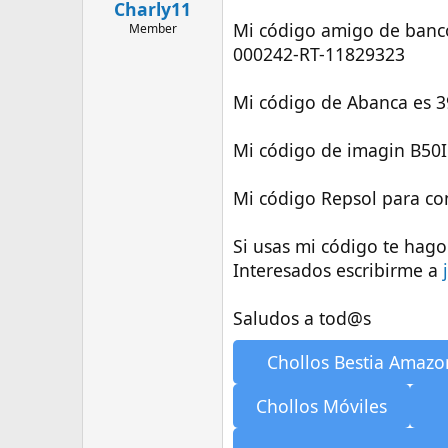
n
Charly11
i
Mi código amigo de banc
Member
c
000242-RT-11829323
i
o
Mi código de Abanca es 
Mi código de imagin B5
Mi código Repsol para co
Si usas mi código te hag
Interesados escribirme a
Saludos a tod@s
Chollos Bestia Amazo
Chollos Móviles