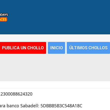
PUBLICA UN CHOLLO
INICIO
ÚLTIMOS CHOLLOS
 12300088624320
ara banco Sabadell: 5DBBB5B3C548A18C