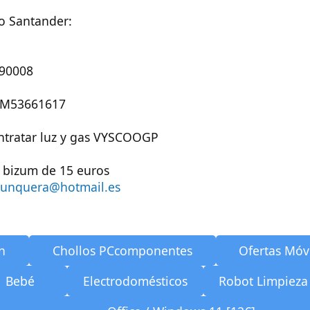
o Santander:
390008
0IM53661617
ntratar luz y gas VYSCOOGP
o bizum de 15 euros
junquera@hotmail.es
n
Chollos PCcomponentes
Ofertas Móv
Bebé
Electrodomésticos
Robot Limpieza