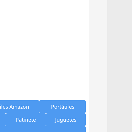
e
iles Amazon
Portátiles
Patinete
Juguetes