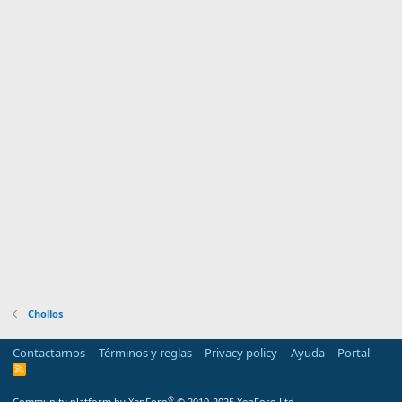
Chollos
Contactarnos
Términos y reglas
Privacy policy
Ayuda
Portal
R
S
S
®
Community platform by XenForo
© 2010-2025 XenForo Ltd.