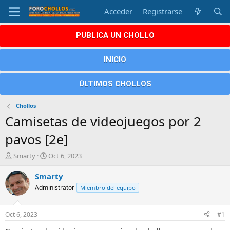
Acceder
Registrarse
PUBLICA UN CHOLLO
INICIO
ÚLTIMOS CHOLLOS
Chollos
Camisetas de videojuegos por 2
pavos [2e]
A
F
Smarty
Oct 6, 2023
u
e
t
c
Smarty
o
h
Administrator
Miembro del equipo
r
a
d
e
Oct 6, 2023
#1
i
n