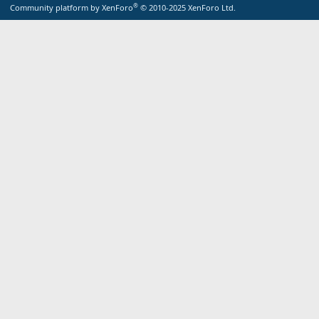
S
®
Community platform by XenForo
© 2010-2025 XenForo Ltd.