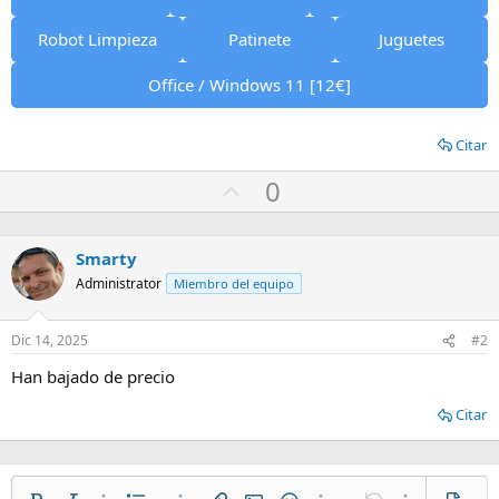
Robot Limpieza
Patinete
Juguetes
Office / Windows 11 [12€]
Citar
U
0
p
v
Smarty
o
Administrator
Miembro del equipo
t
e
Dic 14, 2025
#2
Han bajado de precio
Citar