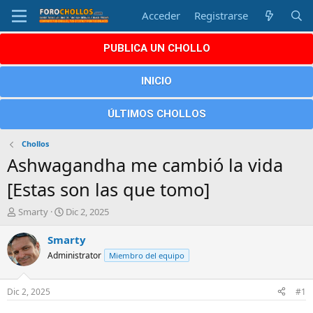
Acceder
Registrarse
PUBLICA UN CHOLLO
INICIO
ÚLTIMOS CHOLLOS
Chollos
Ashwagandha me cambió la vida
[Estas son las que tomo]
A
F
Smarty
Dic 2, 2025
u
e
t
c
Smarty
o
h
Administrator
Miembro del equipo
r
a
d
e
Dic 2, 2025
#1
i
n