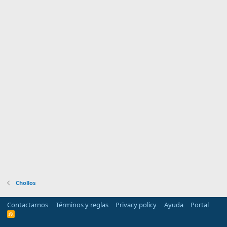
Chollos
Contactarnos
Términos y reglas
Privacy policy
Ayuda
Portal
R
S