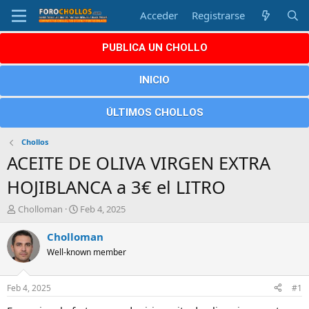
Acceder
Registrarse
PUBLICA UN CHOLLO
INICIO
ÚLTIMOS CHOLLOS
Chollos
ACEITE DE OLIVA VIRGEN EXTRA
HOJIBLANCA a 3€ el LITRO
A
F
Cholloman
Feb 4, 2025
u
e
t
c
Cholloman
o
h
Well-known member
r
a
d
e
Feb 4, 2025
#1
i
n