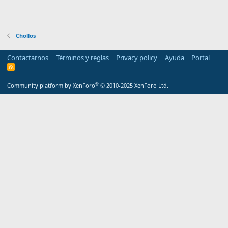
Chollos
Contactarnos
Términos y reglas
Privacy policy
Ayuda
Portal
R
S
S
®
Community platform by XenForo
© 2010-2025 XenForo Ltd.