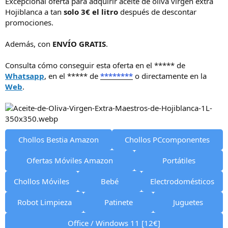
Excepcional oferta para adquirir aceite de oliva virgen extra
i
Hojiblanca a tan
solo 3€ el litro
después de descontar
c
promociones.
i
o
Además, con
ENVÍO GRATIS
.
Consulta cómo conseguir esta oferta en el ***** de
Whatsapp
, en el ***** de
********
o directamente en la
Web
.
Chollos Bestia Amazon
Chollos PCcomponentes
Ofertas Móviles Amazon
Portátiles
Chollos Móviles
Bebé
Electrodomésticos
Robot Limpieza
Patinete
Juguetes
Office / Windows 11 [12€]