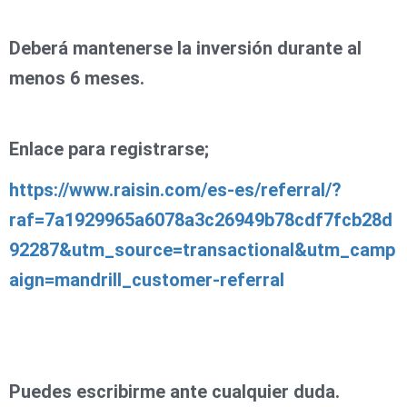
Deberá mantenerse la inversión durante al
menos 6 meses.
Enlace para registrarse;
https://www.raisin.com/es-es/referral/?
raf=7a1929965a6078a3c26949b78cdf7fcb28d
92287&utm_source=transactional&utm_camp
aign=mandrill_customer-referral
Puedes escribirme ante cualquier duda.