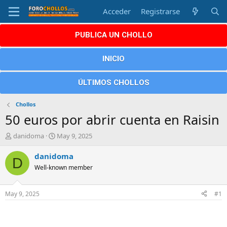
Acceder
Registrarse
PUBLICA UN CHOLLO
INICIO
ÚLTIMOS CHOLLOS
Chollos
50 euros por abrir cuenta en Raisin
A
F
danidoma
May 9, 2025
u
e
t
c
danidoma
D
o
h
Well-known member
r
a
d
e
May 9, 2025
#1
i
n
i
c