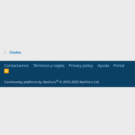
Chollos
Contactarnos
Términos y reglas
Privacy policy
Ayuda
Portal
R
S
S
®
Community platform by XenForo
© 2010-2025 XenForo Ltd.