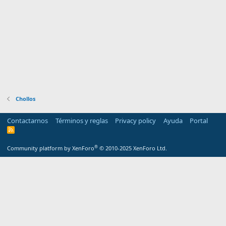
Chollos
Contactarnos
Términos y reglas
Privacy policy
Ayuda
Portal
R
S
S
®
Community platform by XenForo
© 2010-2025 XenForo Ltd.