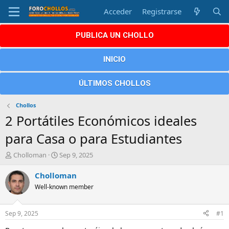
Acceder
Registrarse
PUBLICA UN CHOLLO
INICIO
ÚLTIMOS CHOLLOS
Chollos
2 Portátiles Económicos ideales
para Casa o para Estudiantes
A
F
Cholloman
Sep 9, 2025
u
e
t
c
Cholloman
o
h
Well-known member
r
a
d
e
Sep 9, 2025
#1
i
n