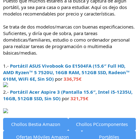
Puesto que muchos estaréis a la busca y captura de algún
i
portátil, ya sea para casa o para estudiar. Aquí os dejo dos
c
modelos recomendables por precio y características.
i
o
Se trata de dos modelos/marcas con buenas especificaciones.
Suficientes, y diría que de sobra, para tareas
domésticas/familiares, estudio o como ordenador personal
para realizar tareas de programación o multimedia
básicas/medias.
1.-
Portátil ASUS Vivobook Go E1504FA (15.6″ Full HD,
AMD Ryzen™ 5 7520U, 16GB RAM, 512GB SSD, Radeon™
610M, WiFi 6E, Sin SO)
por
336,75€
2.-
Portátil Acer Aspire 3 (Pantalla 15.6″, Intel i5-1235U,
16GB, 512GB SSD, Sin SO)
por
321,75€
Chollos Bestia Amazon
Chollos PCcomponentes
Ofertas Móviles Amazon
Portátiles