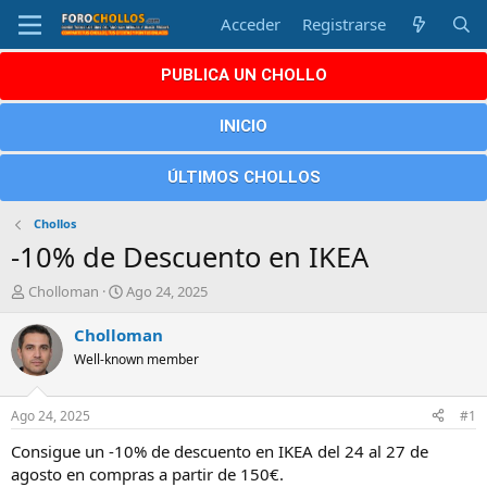
Acceder
Registrarse
PUBLICA UN CHOLLO
INICIO
ÚLTIMOS CHOLLOS
Chollos
-10% de Descuento en IKEA
A
F
Cholloman
Ago 24, 2025
u
e
t
c
Cholloman
o
h
Well-known member
r
a
d
e
Ago 24, 2025
#1
i
n
Consigue un -10% de descuento en IKEA del 24 al 27 de
i
agosto en compras a partir de 150€.
c