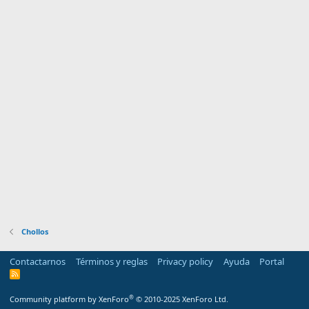
Chollos
Contactarnos
Términos y reglas
Privacy policy
Ayuda
Portal
R
S
S
®
Community platform by XenForo
© 2010-2025 XenForo Ltd.